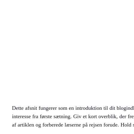
Spring
til
indhold
Sådan skaber du d
maj 11, 2026
Dette afsnit fungerer som en introduktion til dit blogin
interesse fra første sætning. Giv et kort overblik, der f
af artiklen og forberede læserne på rejsen forude. Hold 