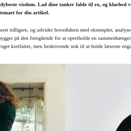
ybeste visdom. Lad dine tanker falde til ro, og klarhed vil
temaet for din artikel.
ceret tidligere, og udvider hovedideen med eksempler, analyser
 bygger på den foregående for at opretholde en sammenhængen
roget kortfattet, men beskrivende nok til at holde læserne enga