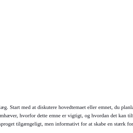
Galleri
FAQ
Ressourcer
Blog
Om
Kont
in egen trend
dlæg. Start med at diskutere hovedtemaet eller emnet, du planl
remhæver, hvorfor dette emne er vigtigt, og hvordan det kan til
sproget tilgængeligt, men informativt for at skabe en stærk fo