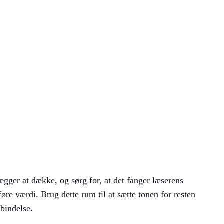
Instagram
Facebook
X
akt
ægger at dække, og sørg for, at det fanger læserens
føre værdi. Brug dette rum til at sætte tonen for resten
rbindelse.